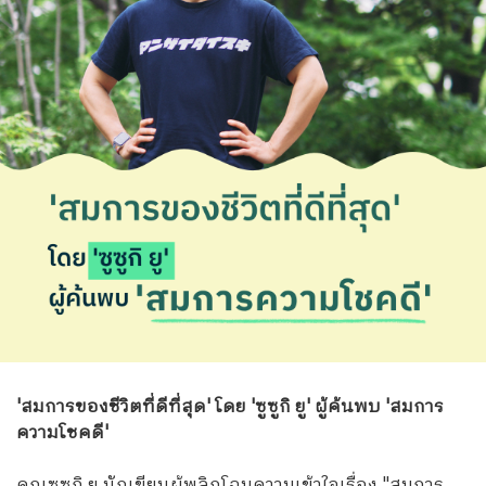
'สมการของชีวิตที่ดีที่สุด' โดย 'ซูซูกิ ยู' ผู้ค้นพบ 'สมการ
ความโชคดี'
คุณซูซูกิ ยู นักเขียนผู้พลิกโฉมความเข้าใจเรื่อง "สมการ