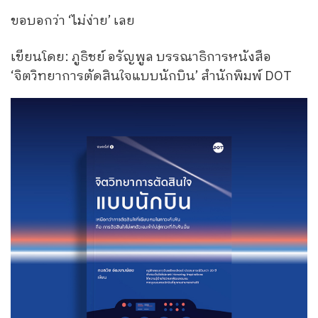
ขอบอกว่า ‘ไม่ง่าย’ เลย
เขียนโดย: ภูธิชย์ อรัญพูล บรรณาธิการหนังสือ
‘จิตวิทยาการตัดสินใจแบบนักบิน’ สำนักพิมพ์ DOT