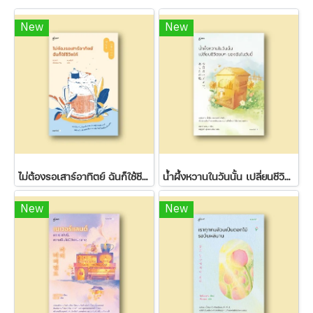
New
New
ไม่ต้องรอเสาร์อาทิตย์ ฉันก็ใช้ชีวิตได้
น้ำผึ้งหวานในวันนั้น เปลี่ยนชีวิตขมๆ ของฉันในวันนี้
New
New