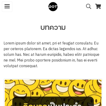
บทความ
Lorem ipsum dolor sit amet, pri et feugiat consulatu. Eu
per ceteros platonem. Ea dictas legendos ius. At adhuc
solum has. Nec at harum euripidis, habeo elitr patrioque
ne mel. Mei probo oportere posidonium in, has ei everti
volutpat consequat.