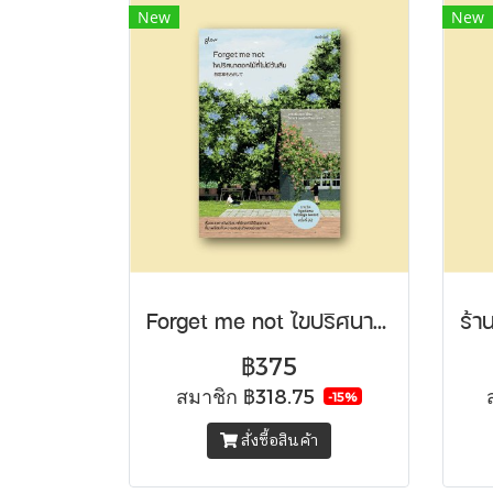
New
New
Forget me not ไขปริศนาดอกไม้ที่ไม่มีวันลืม
฿375
สมาชิก
฿318.75
-15%
สั่งซื้อสินค้า