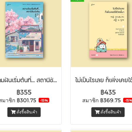
ความฝันเริ่มต้นที่… สถานีซัมนังจิน
฿355
฿435
สมาชิก
฿301.75
สมาชิก
฿369.75
-15%
-15
สั่งซื้อสินค้า
สั่งซื้อสินค้า