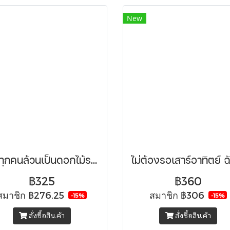
New
เราทุกคนล้วนเป็นดอกไม้รอวันผลิบาน
฿325
฿360
สมาชิก
฿276.25
สมาชิก
฿306
-15%
-15%
สั่งซื้อสินค้า
สั่งซื้อสินค้า