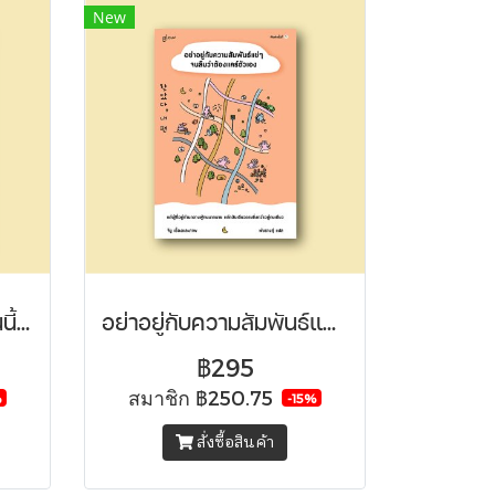
New
ราราเบเกอรี่ ขนมปังร้านนี้ช่วยชีวิตผู้คน
อย่าอยู่กับความสัมพันธ์แย่ๆ จนลืมว่าต้องแคร์ตัวเอง
฿295
สมาชิก
฿250.75
%
-15%
สั่งซื้อสินค้า