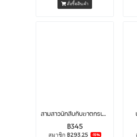
สั่งซื้อสินค้า
สามสาวนักสืบกับฆาตกรเส้นผม
฿345
สมาชิก
฿293.25
-15%