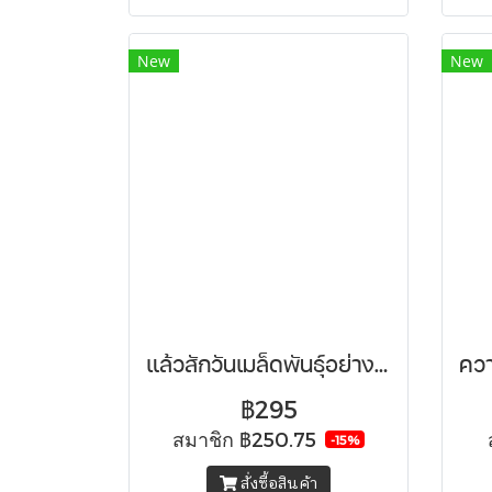
New
New
แล้วสักวันเมล็ดพันธุ์อย่างฉันจะงดงาม
฿295
สมาชิก
฿250.75
-15%
สั่งซื้อสินค้า