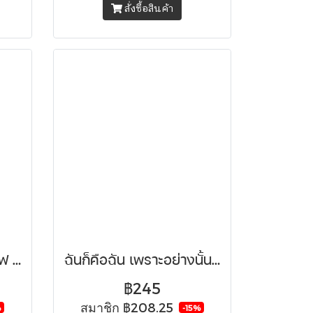
สั่งซื้อสินค้า
กรุ่นความหวัง กลิ่นกาแฟ ณ คาเฟ่แหลมสายรุ้ง
ฉันก็คือฉัน เพราะอย่างนั้นถึงได้พิเศษ
฿245
สมาชิก
฿208.25
%
-15%