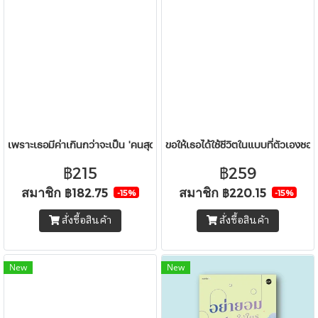
เพราะเธอมีค่าเกินกว่าจะเป็น 'คนสุดท้าย'
ขอให้เธอได้ใช้ชีวิตในแบบที่ตัวเองชอบ
฿215
฿259
สมาชิก
สมาชิก
฿182.75
฿220.15
-15%
-15%
สั่งซื้อสินค้า
สั่งซื้อสินค้า
New
New