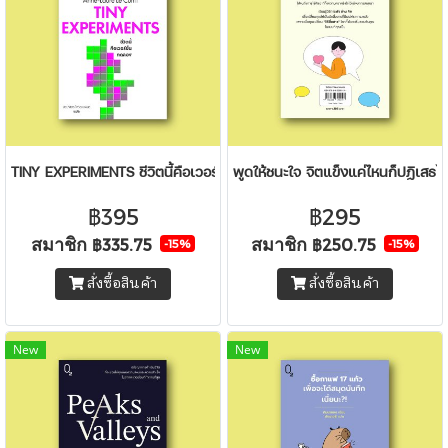
TINY EXPERIMENTS ชีวิตนี้คือเวอร์ชั่นทดลอง
พูดให้ชนะใจ จิตแข็งแค่ไหนก็ปฏิเสธไม
฿395
฿295
สมาชิก
สมาชิก
฿335.75
฿250.75
-15%
-15%
สั่งซื้อสินค้า
สั่งซื้อสินค้า
New
New