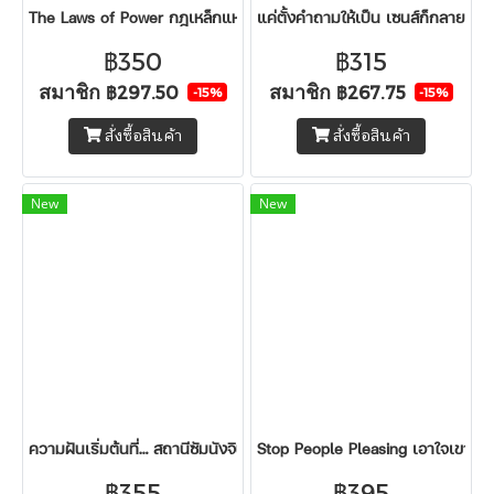
The Laws of Power กฎเหล็กแห่งอำนาจ
แค่ตั้งคำถามให้เป็น เซนส์ก็กลายเป็
฿350
฿315
สมาชิก
สมาชิก
฿297.50
฿267.75
-15%
-15%
สั่งซื้อสินค้า
สั่งซื้อสินค้า
New
New
ความฝันเริ่มต้นที่… สถานีซัมนังจิน
Stop People Pleasing เอาใจเขา ใจเ
฿355
฿395