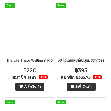
New
New
The Life That's Waiting คำตอบสำคัญในวันที่ชีวิตสับสน
50 ไอเดียที่เปลี่ยนมุมมองทางธุรกิ
฿220
฿395
สมาชิก
สมาชิก
฿187
฿335.75
-15%
-15%
สั่งซื้อสินค้า
สั่งซื้อสินค้า
New
New