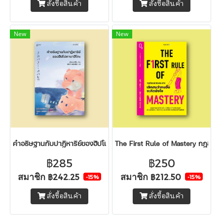
สั่งซื้อสินค้า
สั่งซื้อสินค้า
New
New
คำอธิษฐานกับปาฏิหาริย์ของฮิปโปคาบาฮิโกะ
The First Rule of Mastery กฎข้อแร
฿285
฿250
สมาชิก
สมาชิก
฿242.25
฿212.50
-15%
-15%
สั่งซื้อสินค้า
สั่งซื้อสินค้า