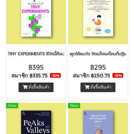
TINY EXPERIMENTS ชีวิตนี้คือเวอร์ชั่นทดลอง
พูดให้ชนะใจ จิตแข็งแค่ไหนก็ปฏิเสธไม
฿395
฿295
สมาชิก
สมาชิก
฿335.75
฿250.75
-15%
-15%
สั่งซื้อสินค้า
สั่งซื้อสินค้า
New
New