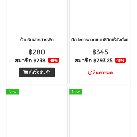
ร้านรับฝากสารพัด
ศิลปะการออกแบบชีวิตให้มั่งคั่งและมี
฿280
฿345
สมาชิก
สมาชิก
฿238
฿293.25
-15%
-15%
สั่งซื้อสินค้า
สินค้าหมด
New
New