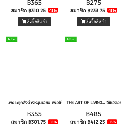
฿365
฿275
สมาชิก
สมาชิก
฿310.25
฿233.75
-15%
-15%
สั่งซื้อสินค้า
สั่งซื้อสินค้า
New
New
เพราะทุกสิ่งต่างหมุนเวียน เพื่อให้เราเรียนรู้ที่จะยอมรับ (The Rhythm 
THE ART OF LIVING... ใช้ชีวิตอย่าง
฿355
฿485
สมาชิก
สมาชิก
฿301.75
฿412.25
-15%
-15%