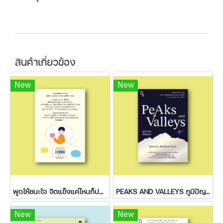
สินค้าเกี่ยวข้อง
New
New
พูดให้ชนะใจ จิตแข็งแค่ไหนก็ปฏิเสธไม่ลง
PEAKS AND VALLEYS ภูมิปัญญาฝ่าฟันชีวิต
New
New