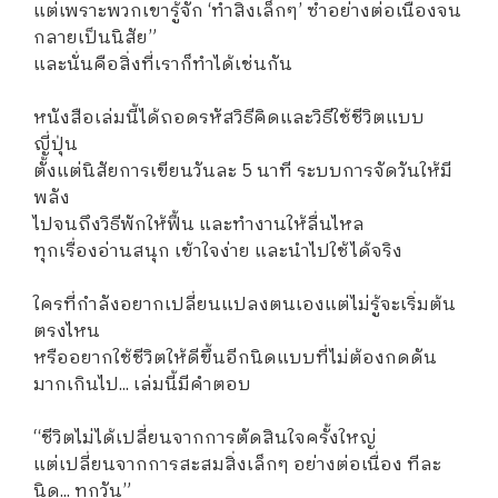
แต่เพราะพวกเขารู้จัก ‘ทำสิ่งเล็กๆ’ ซ้ำอย่างต่อเนื่องจน
กลายเป็นนิสัย”
และนั่นคือสิ่งที่เราก็ทำได้เช่นกัน
หนังสือเล่มนี้ได้ถอดรหัสวิธีคิดและวิธีใช้ชีวิตแบบ
ญี่ปุ่น
ตั้งแต่นิสัยการเขียนวันละ 5 นาที ระบบการจัดวันให้มี
พลัง
ไปจนถึงวิธีพักให้ฟื้น และทำงานให้ลื่นไหล
ทุกเรื่องอ่านสนุก เข้าใจง่าย และนำไปใช้ได้จริง
ใครที่กำลังอยากเปลี่ยนแปลงตนเองแต่ไม่รู้จะเริ่มต้น
ตรงไหน
หรืออยากใช้ชีวิตให้ดีขึ้นอีกนิดแบบที่ไม่ต้องกดดัน
มากเกินไป... เล่มนี้มีคำตอบ
“ชีวิตไม่ได้เปลี่ยนจากการตัดสินใจครั้งใหญ่
แต่เปลี่ยนจากการสะสมสิ่งเล็กๆ อย่างต่อเนื่อง ทีละ
นิด... ทุกวัน”