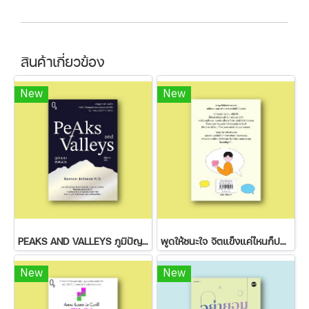
สินค้าเกี่ยวข้อง
New
New
PEAKS AND VALLEYS ภูมิปัญญาฝ่าฟันชีวิต
พูดให้ชนะใจ จิตแข็งแค่ไหนก็ปฏิเสธไม่ลง
New
New