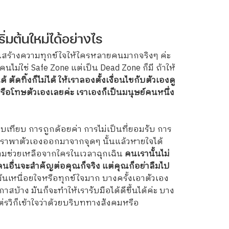
ิ่มต้นใหม่ได้อย่างไร
้มันสร้างความทุกข์ใจให้ใครหลายคนมากจริงๆ ค่ะ
ม่ใช่ Safe Zone แต่เป็น Dead Zone ก็มี ถ้าให้
ตัดทิ้งก็ไม่ได้ ให้เราลองตั้งเงื่อนไขกับตัวเองดู
ผิดหรือโทษตัวเองเลยค่ะ เราเองก็เป็นมนุษย์คนหนึ่ง
ทียบ การถูกด้อยค่า การไม่เป็นที่ยอมรับ การ
่อเราพาตัวเองออกมาจากจุดๆ นั้นแล้วหายใจได้
ความช่วยเหลือจากใครในเวลาฉุกเฉิน
คนเรานั้นไม่
นอื่นจะสำคัญต่อคุณก็จริง แต่คุณก็อย่าลืมไป
่มันเหนื่อยใจหรือทุกข์ใจมาก บางครั้งเอาตัวเอง
สบ้าง มันก็จะทำให้เรารับมือได้ดีขึ้นได้ค่ะ บาง
่รวิก็เข้าใจว่าด้วยบริบททางสังคมหรือ