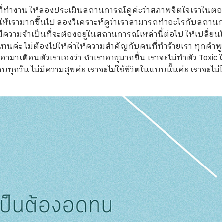
่ทำงาน ให้ลองประเมินสถานการณ์ดูค่ะว่าสภาพจิตใจเราในตอนนั
ห้เรามากขึ้นไป ลองวิเคราะห์ดูว่าเราสามารถทำอะไรกับสถานการณ
ได้ มีความจำเป็นที่จะต้องอยู่ในสถานการณ์เหล่านี้ต่อไป ให้เป
าแทนค่ะ ไม่ต้องไปให้ค่าให้ความสำคัญกับคนที่ทำร้ายเรา ทุกค
อามาเตือนตัวเราเองว่า ถ้าเราอายุมากขึ้น เราจะไม่ทำตัว Toxic ใ
่ลบทุกวัน ไม่มีความสุขค่ะ เราจะไม่ใช้ชีวิตในแบบนั้นค่ะ เราจะไ