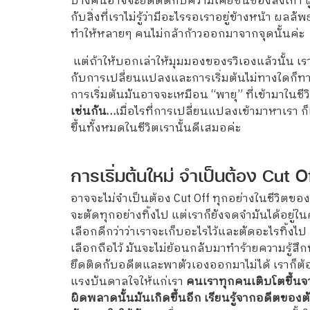
บางคนอาจจะยึดติดกับความเคยชินของสิ่งเก่า ผู้
กับสิ่งที่เราไม่รู้ว่ามีอะไรรอเราอยู่ข้างหน้า ผลล
ทำให้หลายๆ คนไม่กล้าก้าวออกมาจากจุดนั้นค่ะ
แต่ถ้าให้บอกเล่าให้มุมมองของรวิเองแล้วนั้น เ
กับการเปลี่ยนแปลงและการเริ่มต้นไม่ทางใดก็ทาง
การเริ่มต้นมันอาจจะเหมือน “พายุ” ที่เข้ามาในช
เช่นกัน…
เมื่อไรที่การเปลี่ยนแปลงเข้ามาหาเรา ก็
ขึ้นทั้งหมดในชีวิตเรานั้นดีเสมอค่ะ
การเริ่มต้นใหม่ จำเป็นต้อง Cut O
อาจจะไม่จำเป็นต้อง Cut Off ทุกอย่างในชีวิตขอ
จะตัดทุกอย่างทิ้งไป แต่เราก็ยังจดจำมันได้อยู่ใน
เลือกดีกว่าว่าเราจะเก็บอะไรไว้และตัดอะไรทิ้งไป 
เลือกถือไว้ มันจะไม่ย้อนกลับมาทำร้ายความรู้ส
ยึดติดกับอดีตและพาตัวเองออกมาไม่ได้ เราก็ต้อ
แรงบันดาลใจให้แก่เรา
คนเราทุกคนเติบโตขึ้นจาก
ผิดพลาดนั้นมันเกิดขึ้นอีก เรียนรู้จากอดีตของตัว