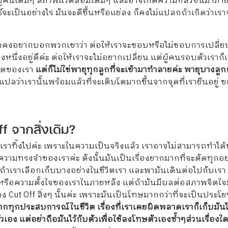
คนเดิมๆ สภาพแวดล้อมเดิมๆ และอาจเกิดความกลัวขึ้นมาภายในจิต
ัพธ์จะเป็นอย่างไร มันจะดีขึ้นหรือแย่ลง ก็คงไม่แปลกถ้าเกิดว่าเราจ
ราคงอยากบอกพวกเขาว่า ต่อให้เราจะชอบหรือไม่ชอบการเปลี่ยนแป
หนึ่งอยู่ดีค่ะ ต่อให้เราจะไม่อยากเปลี่ยน แต่ผู้คนรอบตัวเร
ีวิตของเรา
แต่ก็ไม่ใช่พายุทุกลูกที่จะเข้ามาทำลายค่ะ พายุบางลูกก็เ
แปลว่าเรานั้นพร้อมแล้วที่จะเติบโตมากขึ้นจากจุดที่เรายืนอยู่ ขอใ
ff จากสิ่งเดิม?
งเราทิ้งไปค่ะ เพราะในความเป็นจริงแล้ว เราอาจไม่สามารถทำได้
ความทรงจำของเราค่ะ ดังนั้นมันเป็นเรื่องยากมากที่จะตัดทุกอย่าง
ถ้าเราเลือกเก็บบางอย่างในชีวิตเรา และพามันเดินต่อไปกับเรา เร
ึกหรือความตั้งใจของเราในภายหลัง แต่ถ้ามันมีผลต่อสภาพจิตใจ
ง Cut Off สิ่งๆ นั้นค่ะ เพราะมันเป็นโทษมากกว่าที่จะเป็นประโ
ทุกประสบการณ์ในชีวิต เรื่องที่เราเคยผิดพลาดเราก็เก็บมันไว
เอง แต่อย่าถือมันไว้กับตัวเพื่อใช้ลงโทษตัวเองซ้ำๆส่วนเรื่องใดท