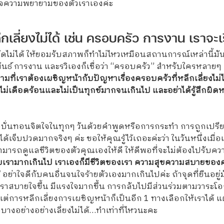
จความพยายามของตัวเราเองค่ะ
ีกเลี่ยงไม่ได้ เช่น ครอบครัว การงาน เราจะเร
งก็ตัดไม่ได้ ให้ยอมรับสภาพก็ทำไม่ไหวเหมือนสถานการณ์เหล่านี
ธ์ การงาน และรวิเองก็เชื่อว่า “ครอบครัว” สำหรับใครหลายๆ คนไ
ที่เราต้องเผชิญหน้ากับปัญหาเรื่องครอบครัวที่หลีกเลี่ยงไม่ได้ 
านั้นจะไม่เดือดร้อนและไม่เป็นทุกข์มากจนเกินไป และอย่าได้รู้สึก
ั่นทอนจิตใจในทุกๆ วันด้วยคำพูดหรือการกระทำ การถูกเปรียบเ
เจ็บปวดมากจริงๆ ค่ะ ขอให้คุณรู้ไว้เถอะค่ะว่า ในวันหนึ่งเมื
ามารถดูแลชีวิตของตัวคุณเองให้ดี ให้ดีพอที่จะไม่ต้องไปรับ
กับเรามากเกินไป เราเองก็มีชีวิตของเรา ความสุขความสบายของค
”
อย่าใจดีกับคนอื่นจนใจร้ายตัวเองมากเกินไปค่ะ ถ้าจุดที่ยืนอยู
เราสบายใจขึ้น มีแรงใจมากขึ้น การกลับไปมีส่วนร่วมตามวาระโอกา
ต่การหลีกเลี่ยงการเผชิญหน้าก็เป็นอีก 1 ทางเลือกให้เราได้ แต
งอย่างอย่างเลี่ยงไม่ได้…ทำเท่าที่ไหวนะคะ