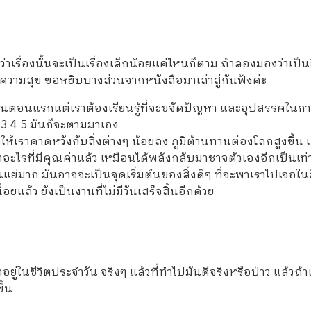
าเรื่องนั้นจะเป็นเรื่องเล็กน้อยแค่ไหนก็ตาม ถ้าลองมองว่าเป็นสิ่ง
วมีความสุข ขอหยิบบางส่วนจากหนังสือมาเล่าสู่กันฟังค่ะ
ในตอนแรกแต่เราต้องเรียนรู้ที่จะขจัดปัญหา และอุปสรรคในการเริ
่ 2 3 4 5 มันก็จะตามมาเอง
ให้เราคาดหวังกับสิ่งต่างๆ น้อยลง ภูมิต้านทานต่องโลกสูงขึ้น เ
ะไรที่มีคุณค่าแล้ว เหมือนได้พลังกลับมาชาจตัวเองอีกเป็นเท่
ามันแย่มาก มันอาจจะเป็นจุดเริ่มต้นของสิ่งดีๆ ที่จะพาเราไปเจอในสิ
แล้ว ยังเป็นงานที่ไม่มีวันเสร็จสิ้นอีกด้วย
ำอยู่ในชีวิตประจำวัน จริงๆ แล้วที่ทำไปมันดีจริงหรือป่าว แล้วถ้
ึ้น