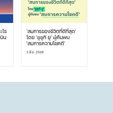
ะไร
'สมการของชีวิตที่ดีที่สุด'
กบิน
โดย 'ซูซูกิ ยู' ผู้ค้นพบ
'สมการความโชคดี'
5 มิ.ย. 2568