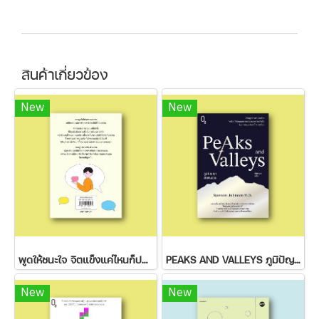
สินค้าเกี่ยวข้อง
New
New
พูดให้ชนะใจ จิตแข็งแค่ไหนก็ปฏิเสธไม่ลง
PEAKS AND VALLEYS ภูมิปัญญาฝ่าฟันชีวิต
New
New