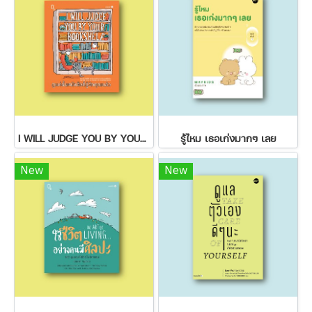
I WILL JUDGE YOU BY YOUR BOOKSHELF ดูแค่ชั้นหนังสือก็รู้จักคุณแล้ว
รู้ไหม เธอเก่งมากๆ เลย
New
New