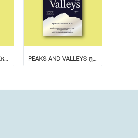
พูดให้ชนะใจ จิตแข็งแค่ไหนก็ปฏิเสธไม่ลง
PEAKS AND VALLEYS ภูมิปัญญาฝ่าฟันชีวิต