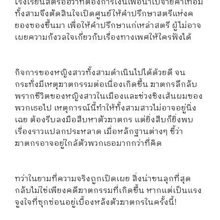
โรงเรียนสตรีอีฮวาที่ต้องการเงินเพื่อนำไปจ่ายค่าเทอม
ทั้งสามจึงตัดสินใจเปิดศูนย์ให้คำปรึกษาสตรีแห่งค
ยองซองขึ้นมา เพื่อให้คำปรึกษาแก่เหล่าสตรี ผู้ไม่อาจ
เผยความกังวลใจเกี่ยวกับเรื่องทางเพศให้ใครฟังได้
กิจการของหญิงสาวทั้งสามดำเนินไปได้ด้วยดี จน
กระทั่งมีเหตุฆาตกรรมต่อเนื่องเกิดขึ้น ฆาตกรลึกลับ
พรากชีวิตของหญิงสาวในเมืองและช่วงชิงเส้นผมของ
พวกเธอไป เหตุการณ์นี้ทำให้ทั้งสามสาวไม่อาจอยู่นิ่ง
เฉย ต้องรีบลงมือสืบหาตัวฆาตกร แต่ยิ่งสืบก็ยิ่งพบ
เรื่องราวแปลกประหลาด เมื่อหลักฐานต่างๆ ชี้ว่า
ฆาตกรอาจอยู่ใกล้ตัวพวกเธอมากกว่าที่คิด
ทว่าในยามที่ความจริงถูกเปิดเผย สิ่งน่าขนลุกที่สุด
กลับไม่ใช่เพียงคดีฆาตกรรมที่เกิดขึ้น หากแต่เป็นแรง
จูงใจที่ซุกซ่อนอยู่เบื้องหลังตัวฆาตกรในครั้งนี้!