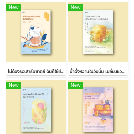
New
New
ไม่ต้องรอเสาร์อาทิตย์ ฉันก็ใช้ชีวิตได้
น้ำผึ้งหวานในวันนั้น เปลี่ยนชีวิตขมๆ ของฉันในวันนี้
New
New