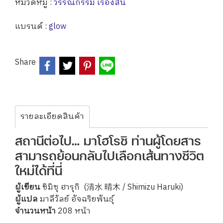
หมวดหมู่ :
วรรณกรรม เรื่องสั้น
แบรนด์ :
glow
Share
รายละเอียดสินค้า
สถานีต่อไป… มาโฮโรชิ ท่านผู้โดยสาร
สามารถย้อนกลับไปเลือกเส้นทางชีวิต
ใหม่ได้ที่นี่
ผู้เขียน
ชิมิซุ ฮารุกิ (清水 晴木 / Shimizu Haruki)
ผู้แปล
มาลีวัลย์ อัจฉริยพันธุ์
จำนวนหน้า
208 หน้า