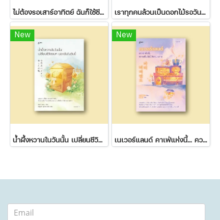
ไม่ต้องรอเสาร์อาทิตย์ ฉันก็ใช้ชีวิตได้
เราทุกคนล้วนเป็นดอกไม้รอวันผลิบาน
New
New
น้ำผึ้งหวานในวันนั้น เปลี่ยนชีวิตขมๆ ของฉันในวันนี้
เนเวอร์แลนด์ คาเฟ่แห่งนี้... ความฝันไม่มีวันหมดอายุ