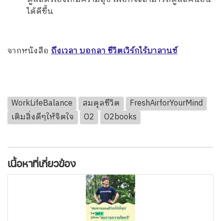
ได้ดีขึ้น
จากหนังสือ
ถึงเวลา บอกลา ชีวิตเวิร์กไร้บาลานซ์
WorkLifeBalance
สมดุลชีวิต
FreshAirforYourMind
เติมสิ่งดีๆให้จิตใจ
O2
O2books
เนื้อหาที่เกี่ยวข้อง