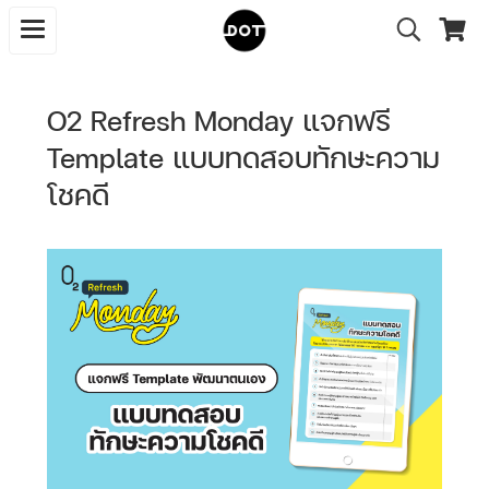
O2 Refresh Monday แจกฟรี
Template แบบทดสอบทักษะความ
โชคดี