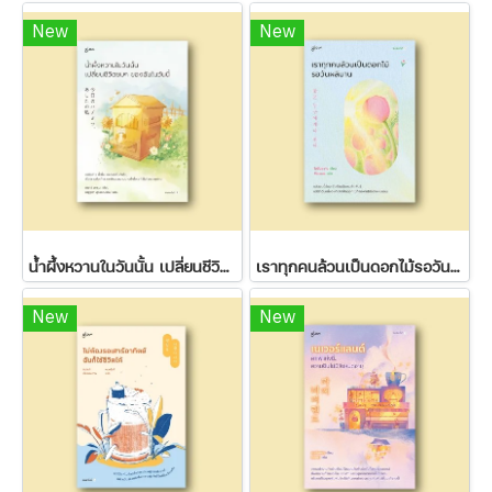
New
New
น้ำผึ้งหวานในวันนั้น เปลี่ยนชีวิตขมๆ ของฉันในวันนี้
เราทุกคนล้วนเป็นดอกไม้รอวันผลิบาน
New
New