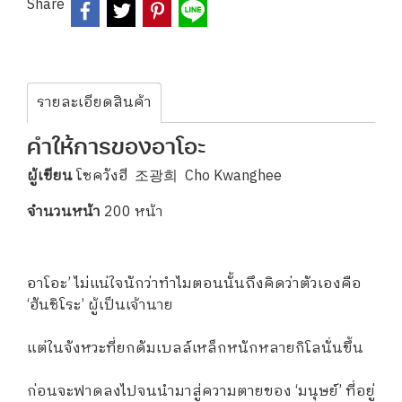
Share
รายละเอียดสินค้า
คำให้การของอาโอะ
ผู้เขียน
โชควังฮี 조광희 Cho Kwanghee
จำนวนหน้า
200 หน้า
อาโอะ’ ไม่แน่ใจนักว่าทำไมตอนนั้นถึงคิดว่าตัวเองคือ
‘ฮันชิโระ’ ผู้เป็นเจ้านาย
แต่ในจังหวะที่ยกดัมเบลล์เหล็กหนักหลายกิโลนั่นขึ้น
ก่อนจะฟาดลงไปจนนำมาสู่ความตายของ ‘มนุษย์’ ที่อยู่