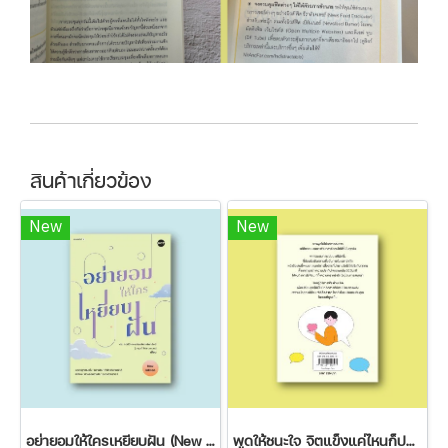
สินค้าเกี่ยวข้อง
New
New
อย่ายอมให้ใครเหยียบฝัน (New Edition)
พูดให้ชนะใจ จิตแข็งแค่ไหนก็ปฏิเสธไม่ลง