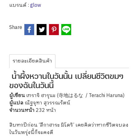
แบรนด์ :
glow
Share
รายละเอียดสินค้า
น้ำผึ้งหวานในวันนั้น เปลี่ยนชีวิตขมๆ
ของฉันในวันนี้
ผู้เขียน
เทราจิ ฮารุนะ (寺地はるな / Terachi Haruna)
ผู้แปล
ณัฐจุฑา สุวรรณรัตน์
จำนวนหน้า
232 หน้า
สิบหกปีก่อน ‘สึกาฮาระ มิโดริ’ เคยคิดว่าหากชีวิตจบลง
ในวันพรุ่งนี้ก็จะคงดี