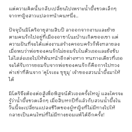
แต่ความคิดนั้นกลับเปลี่ยนไปเพราะน้ำผึ้งขวดเล็กๆ
จากหญิงสาวแปลกหน้าคนหนึ่ง...
ปัจจุบันมิโดริอายุสามสิบปี ลาออกจากงานและย้าย
ตามคนรักไปอยู่ที่เมืองอาซาโนะบ้านเกิดของเขา แต่
ความฝันที่จะได้แต่งงานสร้างครอบครัวก็พังทลายลง
เมื่อพบว่าพ่อของคนรักไม่ยอมรับในตัวเธอและยังขับ
ไล่ไสส่งเธอไปให้พ้นหน้าอีกต่างหาก หนทางเดียวที่เธอ
จะได้รับการยอมรับจากพ่อของคนรักก็คือการไปทวง
ค่าเช่าที่ดินจาก ‘คุโรเอะ ซุซุมุ’ เจ้าของสวนน้ำผึ้งมาให้
ได้
มิโดริจึงต้องต่อสู้เพื่อพิสูจน์ตัวเองครั้งใหญ่ และใครจะ
รู้ว่าน้ำผึ้งขวดเล็กๆ เมื่อสิบหกปีที่แล้วกับสวนน้ำผึ้งใน
วันนี้จะเปลี่ยนแปลงชีวิตของผู้หญิงที่ไม่มีทางไปให้
กลายเป็นคนใหม่ที่ไม่มีทางยอมแพ้ได้อีกครั้ง!