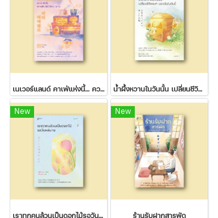
เนเวอร์แลนด์ คาเฟ่แห่งนี้... ความฝันไม่มีวันหมดอายุ
น้ำผึ้งหวานในวันนั้น เปลี่ยนชีวิตขมๆ ของฉันในวันนี้
New
New
เราทุกคนล้วนเป็นดอกไม้รอวันผลิบาน
ร้านรับฝากสารพัด