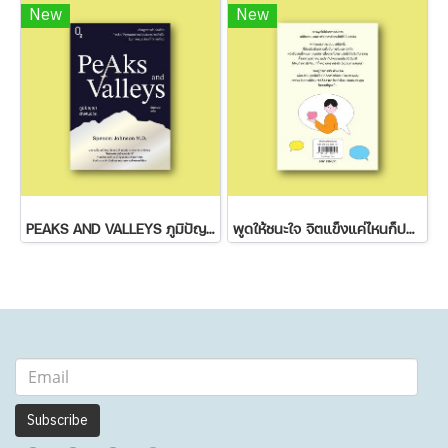
New
New
PEAKS AND VALLEYS ภูมิปัญญาฝ่าฟันชีวิต
พูดให้ชนะใจ จิตแข็งแค่ไหนก็ปฏิเสธไม่ลง
Subscribe