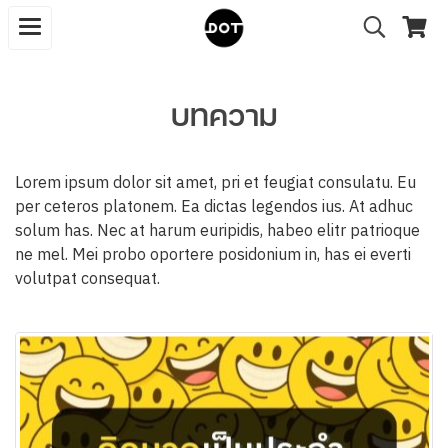
บทความ
Lorem ipsum dolor sit amet, pri et feugiat consulatu. Eu
per ceteros platonem. Ea dictas legendos ius. At adhuc
solum has. Nec at harum euripidis, habeo elitr patrioque
ne mel. Mei probo oportere posidonium in, has ei everti
volutpat consequat.