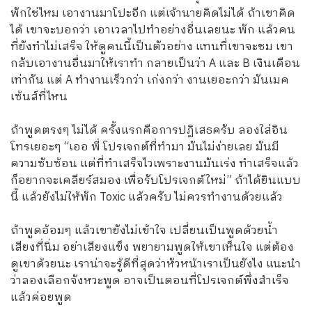
พักใช่ไหม เอางานมาโปะอีก แต่เจ้านายคิดไม่ได้ ถ้าเขาคิด
ได้ เขาจะบอกว่า เอาเวลาไปทำอย่างอื่นเลยนะ พัก แล้วคน
ที่ยังทำไม่เสร็จ ให้ดูคนนี้เป็นตัวอย่าง แทนที่เขาจะชม เขา
กลับเอางานอื่นมาให้เราทำ กลายเป็นว่า A และ B เงินเดือน
เท่ากัน แต่ A ทำงานเร็วกว่า เก่งกว่า งานเยอะกว่า มันเมค
เซ้นส์ที่ไหน
ถ้าพูดตรงๆ ไม่ได้ ครั้งแรกคือการปฏิเสธครับ ลองใส่อิน
โทรเยอะๆ “เออ พี่ โปรเจกต์ที่ทำมา มันไม่ง่ายเลย มันมี
ความซับซ้อน แต่ที่ทำเสร็จไวเพราะงานมันเร่ง ทำเสร็จแล้ว
ก็อยากจะเคลียร์สมอง เพื่อรับโปรเจกต์ใหม่” ถ้าได้ยินแบบ
นี้ แล้วยังไม่ให้พัก Toxic แล้วครับ ไม่ควรทำงานด้วยแล้ว
ถ้าพูดอ้อมๆ แล้วเขายังไม่เข้าใจ เปลี่ยนเป็นพูดด้วยน้ำ
เสียงที่นิ่ม อย่าเสียงแข็ง พยายามพูดให้เขาเห็นใจ แต่ต้อง
ดูเขาด้วยนะ เราน่าจะรู้ดีที่สุดว่าหัวหน้าเราเป็นยังไง แนะนำ
ว่าลองเลือกจังหวะพูด อาจเป็นตอนที่โปรเจกต์พึ่งสำเร็จ
แล้วค่อยพูด