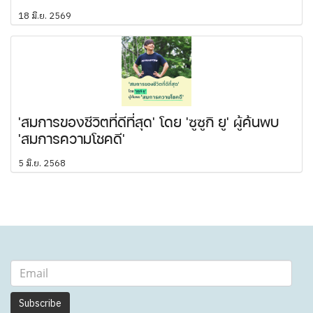
18 มิ.ย. 2569
'สมการของชีวิตที่ดีที่สุด' โดย 'ซูซูกิ ยู' ผู้ค้นพบ
'สมการความโชคดี'
5 มิ.ย. 2568
Subscribe