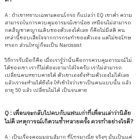
ด่า
A : ถ้าเขาหยาบเฉพาะตอนโกรธ ก็แปลว่า EQ เขาต่ำ ความ
สามารถในการควบคุมอารมณ์เขาน้อย เหมือนไม่สามารถ
กดสัญชาตญาณดิบของตัวเองได้เลย ก็คือไม่มีสติ คน
เหล่านี้ชอบเสียใจจากการกระทำของตัวเอง แต่ไม่ขอโทษ
หรอก ส่วนใหญ่ก็จะเป็น Narcissist
วิธีการรับมือก็คือ เมื่อเรารู้ว่านั่นคือการควบคุมอารมณ์ไม่
ได้ของเขา เราก็ไม่ต้องเอามาใส่ใจครับ เราไม่สามารถ
เปลี่ยนคนหยาบคายได้ ตัวเขาเองยังห้ามตัวเองไม่ได้เลย
แล้วเราจะห้ามได้ยังไง ให้เข้าใจว่าเขาเป็นคนแบบนั้น แล้ว
อายุ 50 แล้ว เปลี่ยนไม่ได้ เป็นจนตาย
Q : เพื่อนจะกลับไปคบกับแฟนเก่าที่เพื่อนเล่าว่านิสัย
ไม่ดี เหตุการณ์เกิดวนซ้ำหลายครั้ง ควรทำอย่างไรดี?
A : เป็นเรื่องคอมมอนส์มาก ที่โทรมาเนี่ย จริงๆ มันเป็นแค่