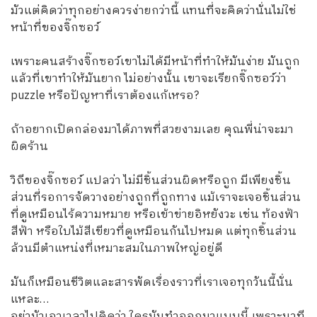
มัวแต่คิดว่าทุกอย่างควรง่ายกว่านี้ แทนที่จะคิดว่านั่นไม่ใช่
หน้าที่ของจิ๊กซอว์
เพราะคนสร้างจิ๊กซอว์เขาไม่ได้มีหน้าที่ทำให้มันง่าย มันถูก
แล้วที่เขาทำให้มันยาก ไม่อย่างนั้น เขาจะเรียกจิ๊กซอว์ว่า
puzzle หรือปัญหาที่เราต้องแก้เหรอ?​
ถ้าอยากเปิดกล่องมาได้ภาพที่สวยงามเลย คุณพี่น่าจะมา
ผิดร้าน
วิถีของจิ๊กซอว์​ แปลว่า ไม่มีชิ้นส่วนผิดหรือถูก มีเพียงชิ้น
ส่วนที่รอการจัดวางอย่างถูกที่ถูกทาง แม้เราจะเจอชิ้นส่วน
ที่ดูเหมือนไร้ความหมาย หรือเข้าข่ายอิหยังวะ เช่น ท้องฟ้า
สีฟ้า หรือใบไม้สีเขียวที่ดูเหมือนกันไปหมด แต่ทุกชิ้นส่วน
ล้วนมีตำแหน่งที่เหมาะสมในภาพใหญ่อยู่ดี
มันก็เหมือนชีวิตและสารพัดเรื่องราวที่เราเจอทุกวันนี้นั่น
แหละ…
อย่ามัวเอาเวลาไปคิดว่า ใครมันทำออกมาแบบนี้ เพราะนาที