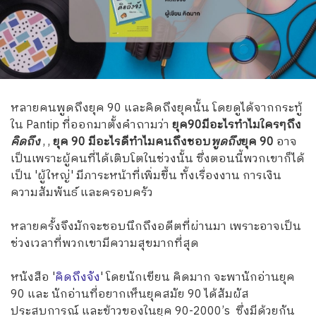
หลายคนพูดถึงยุค 90 และคิดถึงยุคนั้น โดยดูได้จากกระทู้
ใน Pantip ที่ออกมาตั้งคำถามว่า
ยุค90มีอะไรทำไมใครๆถึง
คิดถึง
, ,
ยุค 90 มีอะไรดีทำไมคนถึงชอบ
พูดถึง
ยุค 90
อาจ
เป็นเพราะผู้คนที่ได้เติบโตในช่วงนั้น ซึ่งตอนนี้พวกเขาก็ได้
เป็น 'ผู้ใหญ่' มีภาระหน้าที่เพิ่มขึ้น ทั้งเรื่องงาน การเงิน
ความสัมพันธ์ และครอบครัว
หลายครั้งจึงมักจะชอบนึกถึงอดีตที่ผ่านมา เพราะอาจเป็น
ช่วงเวลาที่พวกเขามีความสุขมากที่สุด
หนังสือ '
คิดถึงจัง
' โดยนักเขียน คิดมาก จะพานักอ่านยุค
90 และ นักอ่านที่อยากเห็นยุคสมัย 90 ได้สัมผัส
ประสบการณ์ และข้าวของในยุค 90-2000’s ซึ่งมีด้วยกัน