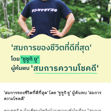
'สมการของชีวิตที่ดีที่สุด' โดย 'ซูซูกิ ยู' ผู้ค้นพบ 'สมการ
ความโชคดี'
คุณซูซูกิ ยู นักเขียนผู้พลิกโฉมความเข้าใจเรื่อง "สมการ