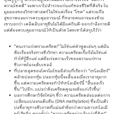
ความโชคดี" จะพาเราไปสำรวจแก่นแท้ของชีวิตที่ดีจริง ใน
มุมมองของวิทยาศาสตร์ ไม่ใช่แค่เรื่อง "โชค" แต่รวมถึง
สุขภาพและการควบคุมอารมณ์ ที่หลายคนอาจมองข้าม
เขาบอกว่า เคล็ดลับอายุยืนไม่ได้มีแค่กินดี-ออกกำลังกายดี
แต่ต้องควบคุมอารมณ์ให้เป็นด้วย โดยเขาได้สรุปไว้ว่า
"คนเราแก่เพราะเครียด!" ไม่ใช่แค่คำพูดเล่นๆ แต่มัน
คือเรื่องจริงทางชีววิทยา ความเครียดเรื้อรังไม่ใช่แค่
ทำให้รู้สึกแย่ แต่ยังเร่งความเร็วของความแก่ทาง
ชีวภาพในระดับเซลล์
ที่ปลายสุดของโครโมโซมมีส่วนที่เรียกว่า "เทโลเมียร์"
คล้ายปลอกหุ้ม ปลอกหุ้มนี้จะสั้นลงเมื่อเราอายุมาก
ขึ้น แต่ความเครียดจะทำให้เทโลเมียร์นี้ "สั้นลงเร็ว
ขึ้น" ไปอีก...แปลว่ายิ่งเครียดคุณจะยิ่งแก่เร็วขึ้น!
ผลการศึกษาวิจัยใหม่ๆ ชี้ว่า ความเครียดส่งผลต่อการ
เปลี่ยนแปลงระดับยีน (DNA methylation) ซึ่งเป็นตัว
บ่งชี้อายุทางชีวภาพที่แม่นยำยิ่งกว่าความยาวเทโลเมี
ยร์เสียอีก ตอกย้ำว่า "ความเครียดน่ากลัวกว่าที่คิด!"