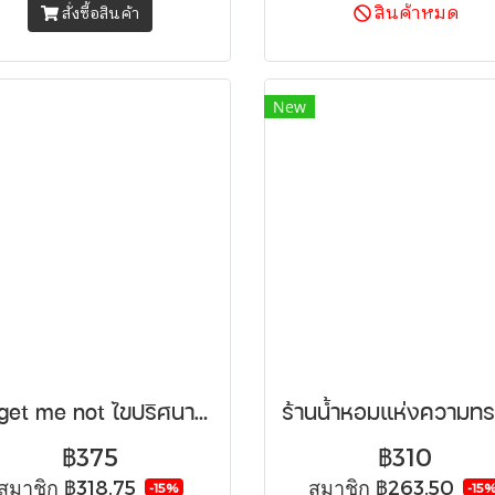
สินค้าหมด
สั่งซื้อสินค้า
New
Forget me not ไขปริศนาดอกไม้ที่ไม่มีวันลืม
฿375
฿310
สมาชิก
฿318.75
สมาชิก
฿263.50
-15%
-15