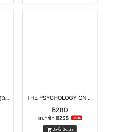
ถึงฉัน ผู้เปล่งประกายที่สุดในวันนี้
THE PSYCHOLOGY ON MY WAY TO WORK คู่มือเตรียมใจไปทำงาน เมื่อต้องผ่านสถานี “เพลียจิต”
฿280
สมาชิก
฿238
-15%
สั่งซื้อสินค้า