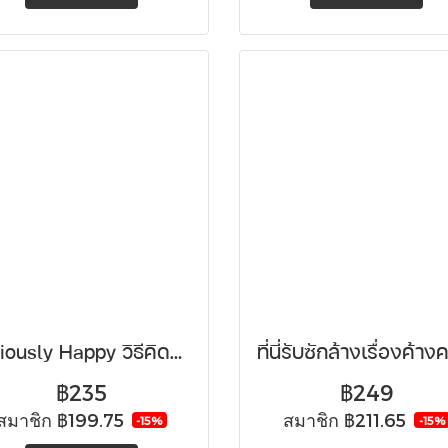
Seriously Happy วิธีคิดแบบสุขจริง (ไม่ใช่เล่น)
ที่นี่รับซักล้างเรื่องค้าง
฿235
฿249
สมาชิก
฿199.75
สมาชิก
฿211.65
-15%
-15%