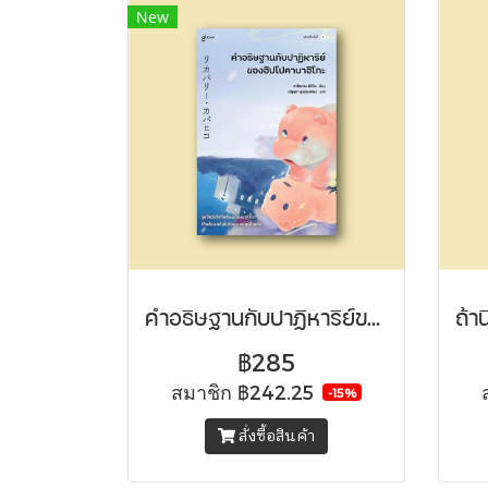
New
คำอธิษฐานกับปาฏิหาริย์ของฮิปโปคาบาฮิโกะ
฿285
สมาชิก
฿242.25
-15%
สั่งซื้อสินค้า