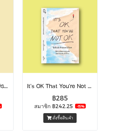
นัดพบ ‘ความหวัง’ ที่พิพิธภัณฑ์รองเดวู
It's OK That You're Not OK ไม่เป็นไร ถ้าคุณจะไม่โอเค
฿285
สมาชิก
฿242.25
%
-15%
สั่งซื้อสินค้า