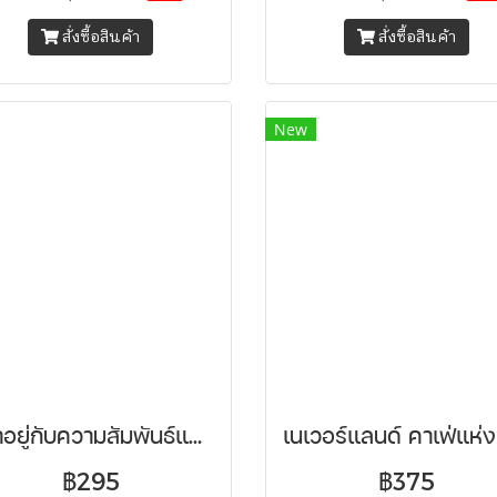
สั่งซื้อสินค้า
สั่งซื้อสินค้า
New
อย่าอยู่กับความสัมพันธ์แย่ๆ จนลืมว่าต้องแคร์ตัวเอง
฿295
฿375