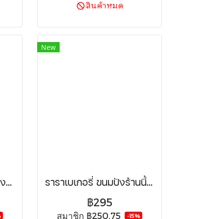
สินค้าหมด
New
ร้านน้ำหอมแห่งความทรงจำ... เพราะเธอคือคนที่ฉันไม่มีวันลืม
ราราเบเกอรี่ ขนมปังร้านนี้ช่วยชีวิตผู้คน
฿295
สมาชิก
฿250.75
%
-15%