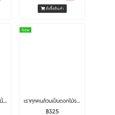
สั่งซื้อสินค้า
New
เนเวอร์แลนด์ คาเฟ่แห่งนี้... ความฝันไม่มีวันหมดอายุ
เราทุกคนล้วนเป็นดอกไม้รอวันผลิบาน
฿325