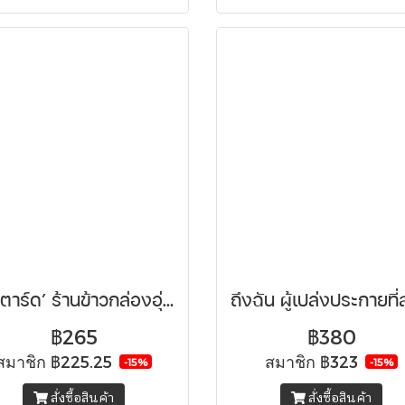
‘คัสตาร์ด’ ร้านข้าวกล่องอุ่นๆ หอมกรุ่นไปด้วยความหวัง
฿265
฿380
สมาชิก
฿225.25
สมาชิก
฿323
-15%
-15%
สั่งซื้อสินค้า
สั่งซื้อสินค้า