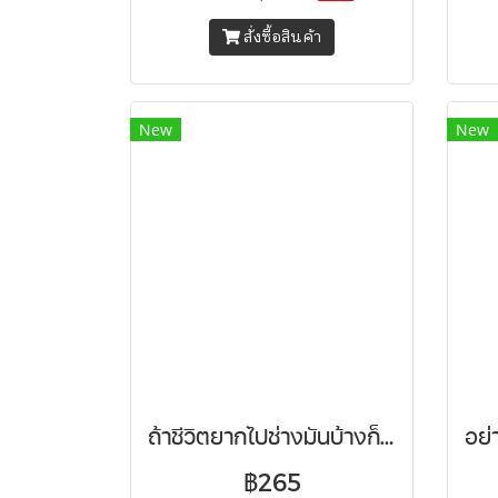
สั่งซื้อสินค้า
New
New
ถ้าชีวิตยากไปช่างมันบ้างก็ได้นะ
฿265